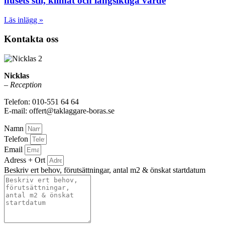
husets stil, klimat och långsiktiga värde
Läs inlägg »
Kontakta oss
Nicklas
–
Reception
Telefon: 010-551 64 64
E-mail: offert@taklaggare-boras.se
Namn
Telefon
Email
Adress + Ort
Beskriv ert behov, förutsättningar, antal m2 & önskat startdatum