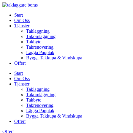
Skip
to
Start
content
Om Oss
Tjänster
Takläggning
Takomläggning
Takbyte
Takrenovering
Lägga Papptak
Bygga Takkupa & Vindskupa
Offert
Start
Om Oss
Tjänster
Takläggning
Takomläggning
Takbyte
Takrenovering
Lägga Papptak
Bygga Takkupa & Vindskupa
Offert
Offert