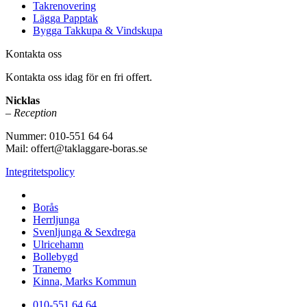
Takrenovering
Lägga Papptak
Bygga Takkupa & Vindskupa
Kontakta oss
Kontakta oss idag för en fri offert.
Nicklas
–
Reception
Nummer: 010-551 64 64
Mail: offert@taklaggare-boras.se
Integritetspolicy
Vi utför takläggning i hela Västra Götaland & Sjuhärad:
Borås
Herrljunga
Svenljunga & Sexdrega
Ulricehamn
Bollebygd
Tranemo
Kinna, Marks Kommun
010-551 64 64