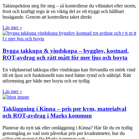
Takinspektion steg för steg – så kontrollerar du villataket efter storm,
frost och kraftigt regn är en viktig del av ett tryggt och hållbart
husägande. Genom att kontrollera taket direkt
Läs mer »
Bygga takkupa & vindskupa – bygglov, kostnad,
ROT-avdrag och rätt mått för mer ljus och boyta
En välplanerad takkupa eller vindskupa kan förvandla en mörk vind
till ett ljust och funktionellt rum med bättre rymd och ståhöjd. Rätt
utformning ger både mer boyta och en tydlig
Läs mer »
Takläggning i Kinna – pris per kvm, materialval
och ROT-avdrag i Marks kommun
Planerar du nytt tak eller omläggning i Kinna? Här får du en tydlig
genomgång av vad som påverkar pris per kvadratmeter, hur du
väljer rätt material för Marks kommun och