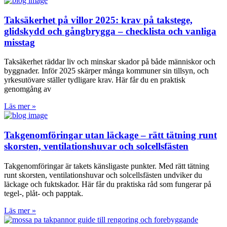
Taksäkerhet på villor 2025: krav på takstege,
glidskydd och gångbrygga – checklista och vanliga
misstag
Tak­säkerhet räddar liv och minskar skador på både människor och
byggnader. Inför 2025 skärper många kommuner sin tillsyn, och
yrkesutövare ställer tydligare krav. Här får du en praktisk
genomgång av
Läs mer »
Takgenomföringar utan läckage – rätt tätning runt
skorsten, ventilationshuvar och solcellsfästen
Takgenomföringar är takets känsligaste punkter. Med rätt tätning
runt skorsten, ventilationshuvar och solcellsfästen undviker du
läckage och fuktskador. Här får du praktiska råd som fungerar på
tegel-, plåt- och papptak.
Läs mer »