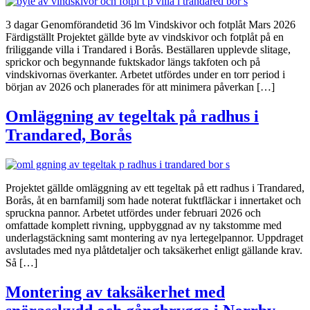
3 dagar Genomförandetid 36 lm Vindskivor och fotplåt Mars 2026
Färdigställt Projektet gällde byte av vindskivor och fotplåt på en
friliggande villa i Trandared i Borås. Beställaren upplevde slitage,
sprickor och begynnande fuktskador längs takfoten och på
vindskivornas överkanter. Arbetet utfördes under en torr period i
början av 2026 och planerades för att minimera påverkan […]
Omläggning av tegeltak på radhus i
Trandared, Borås
Projektet gällde omläggning av ett tegeltak på ett radhus i Trandared,
Borås, åt en barnfamilj som hade noterat fuktfläckar i innertaket och
spruckna pannor. Arbetet utfördes under februari 2026 och
omfattade komplett rivning, uppbyggnad av ny takstomme med
underlagstäckning samt montering av nya lertegelpannor. Uppdraget
avslutades med nya plåtdetaljer och taksäkerhet enligt gällande krav.
Så […]
Montering av taksäkerhet med