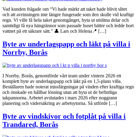
Vad kunden frågade om “Vi hade märkt att taket hade blivit slitet
och att avrinningen inte längre fungerade som den skulle vid kraftigt
regn. Vi ville få hela taket genomgånget, byta ut utslitna delar och
samtidigt få nya hängrännor som passade huset bättre och ledde bort
vattnet på ett säkrare sätt.” 👤 Lars och Helena📍 […]
Byte av underlagspapp och läkt på villa i
Norrby, Borås
I Norrby, Borås, genomförde vårt team under vintern 2026 ett
komplett byte av underlagspapp och läkt på en 1,5-plans villa.
Beställaren hade noterat missfärgningar på vinden efter kraftiga regn
och önskade en hållbar lösning utan att byta ut de befintliga
takpannorna. Arbetet avslutades i mars 2026 efter noggrann
planering och vädersäkring av arbetsytorna. Så utförde […]
Byte av vindskivor och fotplåt på villa i
Trandared, Borås