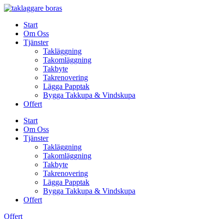
Skip
to
Start
content
Om Oss
Tjänster
Takläggning
Takomläggning
Takbyte
Takrenovering
Lägga Papptak
Bygga Takkupa & Vindskupa
Offert
Start
Om Oss
Tjänster
Takläggning
Takomläggning
Takbyte
Takrenovering
Lägga Papptak
Bygga Takkupa & Vindskupa
Offert
Offert