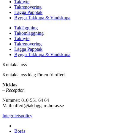
Takbyte
Takrenovering
Lägga Papptak
Bygga Takkupa & Vindskupa
Takläggning
Takomläggning
Takbyte
Takrenovering
Lägga Papptak
Bygga Takkupa & Vindskupa
Kontakta oss
Kontakta oss idag för en fri offert.
Nicklas
–
Reception
Nummer: 010-551 64 64
Mail: offert@taklaggare-boras.se
Integritetspolicy
Vi utför takläggning i hela Västra Götaland & Sjuhärad:
Borås