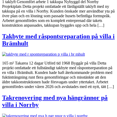
1 taklyft Genomfört arbete 1 takkupa Nybyggd del Norrby
Projektplats Detta projekt omfattade ett färdigställt taklyft med ny
takkupa på en villa i Norrby. Kunden önskade mer användbar yta på
övre plan och en lösning som passade husets befintliga formspråk.
Arbetet genomfördes som en komplett entreprenad där takets
konstruktion anpassades, takkupan byggdes upp och hela […]
Takbyte med råspontsreparation på villa i
Brämhult
165 m² Takarea 12 dagar Utförd tid 1968 Byggår på villa Detta
projekt omfattade ett fullständigt takbyte med råspontsreparation på
en villa i Brämhult. Kunden hade haft återkommande problem med
fuktinträngning runt flera genomföringar och misstänkte att den
äldre takkonstruktionen hade försvagats under yttertaket. Arbetet
genomfördes under våren 2026 och avslutades med ett nytt, tätt […]
Takrenovering med nya hängrännor på
villa i Norrby