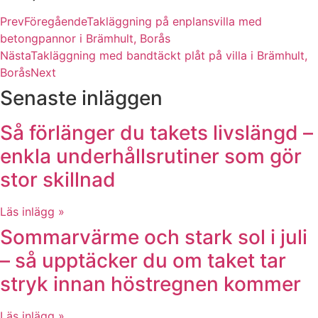
Prev
Föregående
Takläggning på enplansvilla med
betongpannor i Brämhult, Borås
Nästa
Takläggning med bandtäckt plåt på villa i Brämhult,
Borås
Next
Senaste inläggen
Så förlänger du takets livslängd –
enkla underhållsrutiner som gör
stor skillnad
Läs inlägg »
Sommarvärme och stark sol i juli
– så upptäcker du om taket tar
stryk innan höstregnen kommer
Läs inlägg »