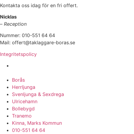
Kontakta oss idag för en fri offert.
Nicklas
–
Reception
Nummer: 010-551 64 64
Mail: offert@taklaggare-boras.se
Integritetspolicy
Vi utför takläggning i hela Västra Götaland &
Sjuhärad:
Borås
Herrljunga
Svenljunga & Sexdrega
Ulricehamn
Bollebygd
Tranemo
Kinna, Marks Kommun
010-551 64 64