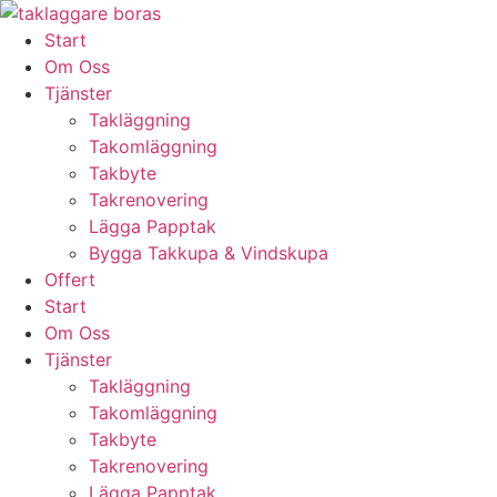
Skip
to
Start
content
Om Oss
Tjänster
Takläggning
Takomläggning
Takbyte
Takrenovering
Lägga Papptak
Bygga Takkupa & Vindskupa
Offert
Start
Om Oss
Tjänster
Takläggning
Takomläggning
Takbyte
Takrenovering
Lägga Papptak