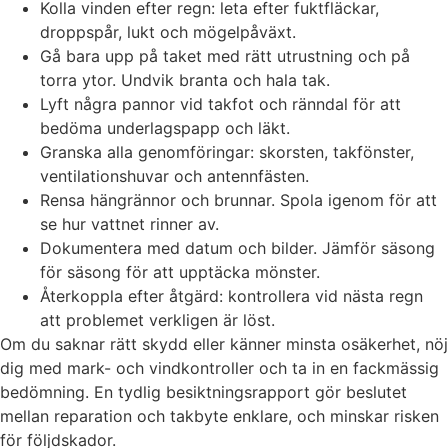
Kolla vinden efter regn: leta efter fuktfläckar,
droppspår, lukt och mögelpåväxt.
Gå bara upp på taket med rätt utrustning och på
torra ytor. Undvik branta och hala tak.
Lyft några pannor vid takfot och ränndal för att
bedöma underlagspapp och läkt.
Granska alla genomföringar: skorsten, takfönster,
ventilationshuvar och antennfästen.
Rensa hängrännor och brunnar. Spola igenom för att
se hur vattnet rinner av.
Dokumentera med datum och bilder. Jämför säsong
för säsong för att upptäcka mönster.
Återkoppla efter åtgärd: kontrollera vid nästa regn
att problemet verkligen är löst.
Om du saknar rätt skydd eller känner minsta osäkerhet, nöj
dig med mark- och vindkontroller och ta in en fackmässig
bedömning. En tydlig besiktningsrapport gör beslutet
mellan reparation och takbyte enklare, och minskar risken
för följdskador.